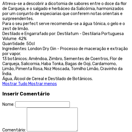
Atreva-se a descobrir a dicotomia de sabores entre o doce da flor
de Carqueja, e o salgado e herbáceo da Salicórnia, harmonizados
por um conjunto de especiarias que conferem notas orientais e
surpreendentes.
Para o seu perfect serve recomenda-se a água tónica, o gelo e o
zest de limão.
Destilado e Engarrafado por: Destilatum - Destilaria Portuguesa
Volume: 42%
Quantidade: 50cl
Ingredientes: London Dry Gin - Processo de maceração e extração
por vapor.
13 botânicos; Amêndoa, Zimbro, Sementes de Coentros, Flor de
Carqueja, Salicornia, Haba Tonka, Bagas de Goji, Cardamomo,
Limão, Pimenta Rosa, Noz Moscada, Tomilho Limão, Cravinho da
Índia.
Água, Álcool de Cereal e Destilado de Botânicos.
Mostrar Tudo
Mostrar menos
Inserir Comentário
Nome:
Comentário: