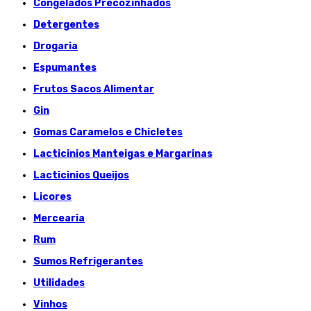
Congelados Précozinhados
Detergentes
Drogaria
Espumantes
Frutos Sacos Alimentar
Gin
Gomas Caramelos e Chicletes
Lacticinios Manteigas e Margarinas
Lacticinios Queijos
Licores
Mercearia
Rum
Sumos Refrigerantes
Utilidades
Vinhos