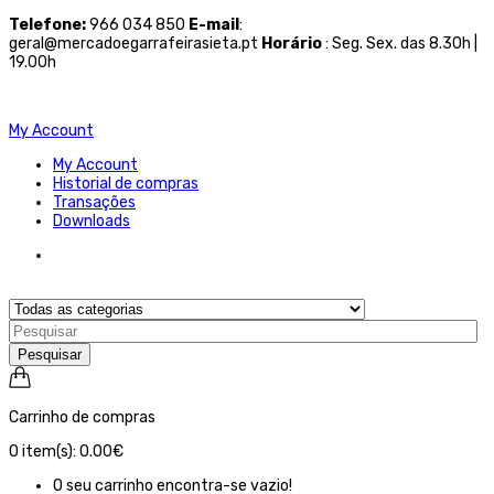
Telefone
:
966 034 850
E-mail
:
geral@mercadoegarrafeirasieta.pt
Horário
: Seg. Sex. das 8.30h |
19.00h
My Account
My Account
Historial de compras
Transações
Downloads
Pesquisar
Carrinho de compras
0
item(s):
0.00€
O seu carrinho encontra-se vazio!