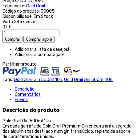
Preço s/ iva:
20.33€
Fabricante:
Gold Grail
Código do produto:
30005
Disponibilidade:
Em Stock
Visto
2457 vezes
Qtd:
Adicionar a lista de desejos!
Adicionar a comparação!
Partilhar produto
Tags:
Gold Grail Gin 500ml 1Un.
Gold
Grail
Gin
500ml
1Un.
Descrição
Comentários
Envios
Descrição do produto
Gold Grail Gin 500ml 1Un.
Em cada garrafa de Gold Grail Premium Gin encontrará o segredo
dos alquimistas destilado num gin translúcido, repleto de sabor e
de características únicas.