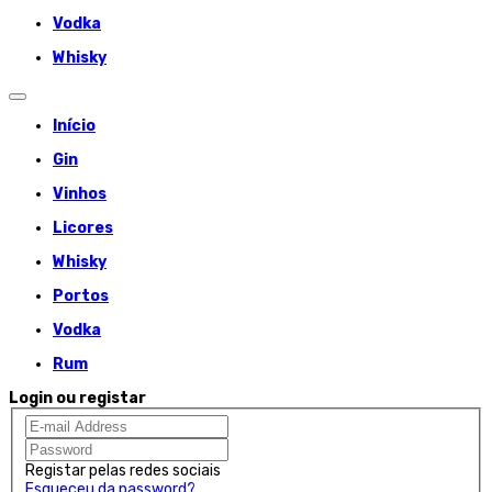
Vodka
Whisky
Início
Gin
Vinhos
Licores
Whisky
Portos
Vodka
Rum
Login ou registar
Registar pelas redes sociais
Esqueceu da password?