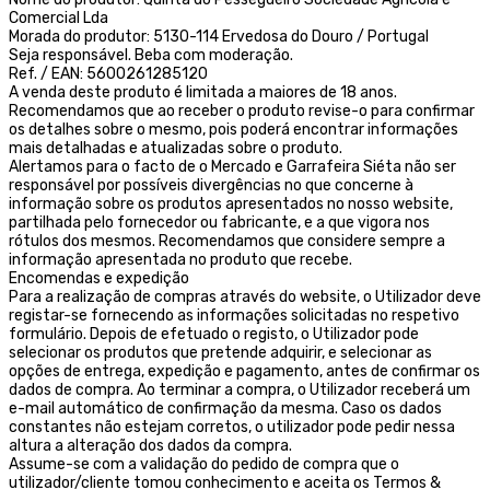
Comercial Lda
Morada do produtor: 5130-114 Ervedosa do Douro / Portugal
Seja responsável. Beba com moderação.
Ref. / EAN: 5600261285120
A venda deste produto é limitada a maiores de 18 anos.
Recomendamos que ao receber o produto revise-o para confirmar
os detalhes sobre o mesmo, pois poderá encontrar informações
mais detalhadas e atualizadas sobre o produto.
Alertamos para o facto de o Mercado e Garrafeira Siéta não ser
responsável por possíveis divergências no que concerne à
informação sobre os produtos apresentados no nosso website,
partilhada pelo fornecedor ou fabricante, e a que vigora nos
rótulos dos mesmos. Recomendamos que considere sempre a
informação apresentada no produto que recebe.
Encomendas e expedição
Para a realização de compras através do website, o Utilizador deve
registar-se fornecendo as informações solicitadas no respetivo
formulário. Depois de efetuado o registo, o Utilizador pode
selecionar os produtos que pretende adquirir, e selecionar as
opções de entrega, expedição e pagamento, antes de confirmar os
dados de compra. Ao terminar a compra, o Utilizador receberá um
e-mail automático de confirmação da mesma. Caso os dados
constantes não estejam corretos, o utilizador pode pedir nessa
altura a alteração dos dados da compra.
Assume-se com a validação do pedido de compra que o
utilizador/cliente tomou conhecimento e aceita os Termos &