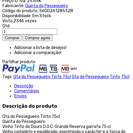
Preço s/ iva:
25.65€
Fabricante:
Quinta do Pessegueiro
Código do produto:
5600261285328
Disponibilidade:
Em Stock
Visto
2346 vezes
Qtd:
Adicionar a lista de desejos!
Adicionar a comparação!
Partilhar produto
Tags:
Qta do Pessegueiro Tinto 75cl
Qta
do
Pessegueiro
Tinto
75cl
Descrição
Comentários
Envios
Descrição do produto
Qta do Pessegueiro Tinto 75cl
Quinta do Pessegueiro
Vinho Tinto do Douro D.O.C. Grande Reserva garrafa 75 cl
Vinho completo e equilibrado, exprimindo o carácter e a força do