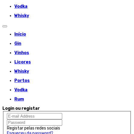
Vodka
Whisky
Início
Gin
Vinhos
Licores
Whisky
Portos
Vodka
Rum
Login ou registar
Registar pelas redes sociais
Esqueceu da password?