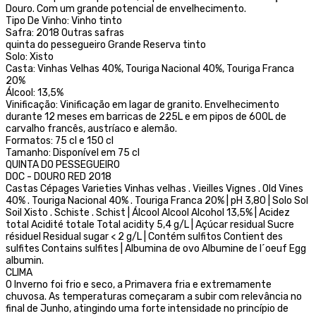
Douro. Com um grande potencial de envelhecimento.
Tipo De Vinho: Vinho tinto
Safra: 2018 Outras safras
quinta do pessegueiro Grande Reserva tinto
Solo: Xisto
Casta: Vinhas Velhas 40%, Touriga Nacional 40%, Touriga Franca
20%
Álcool: 13,5%
Vinificação: Vinificação em lagar de granito. Envelhecimento
durante 12 meses em barricas de 225L e em pipos de 600L de
carvalho francês, austríaco e alemão.
Formatos: 75 cl e 150 cl
Tamanho: Disponível em 75 cl
QUINTA DO PESSEGUEIRO
DOC - DOURO RED 2018
Castas Cépages Varieties Vinhas velhas . Vieilles Vignes . Old Vines
40% . Touriga Nacional 40% . Touriga Franca 20% | pH 3,80 | Solo Sol
Soil Xisto . Schiste . Schist | Álcool Alcool Alcohol 13,5% | Acidez
total Acidité totale Total acidity 5,4 g/L | Açúcar residual Sucre
résiduel Residual sugar < 2 g/L | Contém sulfitos Contient des
sulfites Contains sulfites | Albumina de ovo Albumine de l´oeuf Egg
albumin.
CLIMA
O Inverno foi frio e seco, a Primavera fria e extremamente
chuvosa. As temperaturas começaram a subir com relevância no
final de Junho, atingindo uma forte intensidade no princípio de