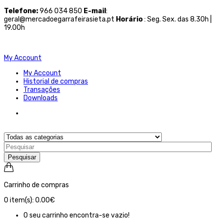
Telefone
:
966 034 850
E-mail
:
geral@mercadoegarrafeirasieta.pt
Horário
: Seg. Sex. das 8.30h |
19.00h
My Account
My Account
Historial de compras
Transações
Downloads
Pesquisar
Carrinho de compras
0
item(s):
0.00€
O seu carrinho encontra-se vazio!