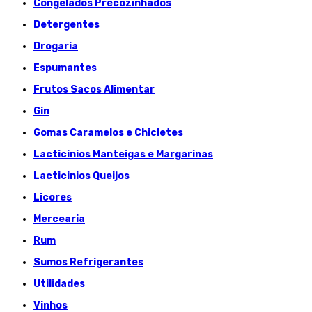
Congelados Précozinhados
Detergentes
Drogaria
Espumantes
Frutos Sacos Alimentar
Gin
Gomas Caramelos e Chicletes
Lacticinios Manteigas e Margarinas
Lacticinios Queijos
Licores
Mercearia
Rum
Sumos Refrigerantes
Utilidades
Vinhos