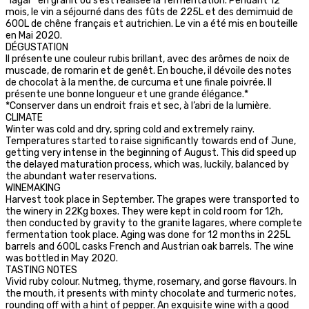
“lagar“ en granit où s’est réalisée la fermentation. Pendant 12
mois, le vin a séjourné dans des fûts de 225L et des demimuid de
600L de chêne français et autrichien. Le vin a été mis en bouteille
en Mai 2020.
DÉGUSTATION
Il présente une couleur rubis brillant, avec des arômes de noix de
muscade, de romarin et de genêt. En bouche, il dévoile des notes
de chocolat à la menthe, de curcuma et une finale poivrée. Il
présente une bonne longueur et une grande élégance.*
*Conserver dans un endroit frais et sec, à l’abri de la lumière.
CLIMATE
Winter was cold and dry, spring cold and extremely rainy.
Temperatures started to raise significantly towards end of June,
getting very intense in the beginning of August. This did speed up
the delayed maturation process, which was, luckily, balanced by
the abundant water reservations.
WINEMAKING
Harvest took place in September. The grapes were transported to
the winery in 22Kg boxes. They were kept in cold room for 12h,
then conducted by gravity to the granite lagares, where complete
fermentation took place. Aging was done for 12 months in 225L
barrels and 600L casks French and Austrian oak barrels. The wine
was bottled in May 2020.
TASTING NOTES
Vivid ruby colour. Nutmeg, thyme, rosemary, and gorse flavours. In
the mouth, it presents with minty chocolate and turmeric notes,
rounding off with a hint of pepper. An exquisite wine with a good