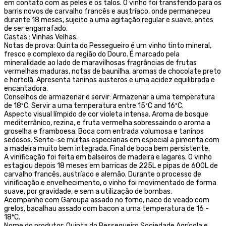
em contato com as peles e os talos. O vinho foi transferido para os
barris novos de carvalho francês e austríaco, onde permaneceu
durante 18 meses, sujeito a uma agitação regular e suave, antes
de ser engarrafado.
Castas:: Vinhas Velhas.
Notas de prova: Quinta do Pessegueiro é um vinho tinto mineral,
fresco e complexo da região do Douro. É marcado pela
mineralidade ao lado de maravilhosas fragrâncias de frutas
vermelhas maduras, notas de baunilha, aromas de chocolate preto
e hortelã. Apresenta taninos austeros e uma acidez equilibrada e
encantadora.
Conselhos de armazenar e servir: Armazenar a uma temperatura
de 18ºC. Servir a uma temperatura entre 15ºC and 16ºC.
Aspecto visual límpido de cor violeta intensa. Aroma de bosque
mediterrânico, rezina, e fruta vermelha sobressaindo o aroma a
groselha e framboesa. Boca com entrada volumosa e taninos
sedosos. Sente-se muitas especiarias em especial a pimenta com
a madeira muito bem integrada. Final de boca bem persistente.
A vinificação foi feita em balseiros de madeira e lagares. O vinho
estagiou depois 18 meses em barricas de 225L e pipas de 600L de
carvalho francês, austríaco e alemão. Durante o processo de
vinificação e envelhecimento, o vinho foi movimentado de forma
suave, por gravidade, e sem a utilização de bombas.
Acompanhe com Garoupa assado no forno, naco de veado com
grelos, bacalhau assado com bacon a uma temperatura de 16 -
18ºC.
Nome do produtor: Quinta do Pessegueiro Sociedade Agrícola e