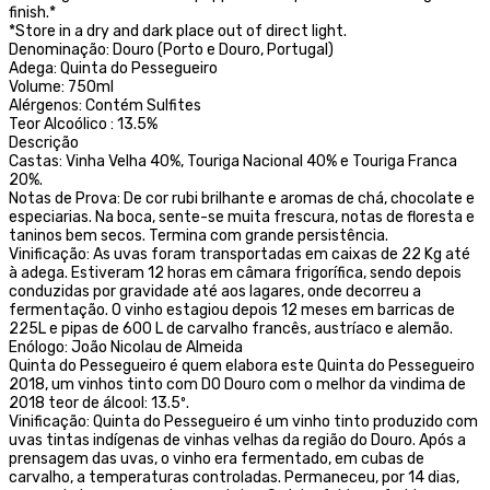
finish.*
*Store in a dry and dark place out of direct light.
Denominação: Douro (Porto e Douro, Portugal)
Adega: Quinta do Pessegueiro
Volume: 750ml
Alérgenos: Contém Sulfites
Teor Alcoólico : 13.5%
Descrição
Castas: Vinha Velha 40%, Touriga Nacional 40% e Touriga Franca
20%.
Notas de Prova: De cor rubi brilhante e aromas de chá, chocolate e
especiarias. Na boca, sente-se muita frescura, notas de floresta e
taninos bem secos. Termina com grande persistência.
Vinificação: As uvas foram transportadas em caixas de 22 Kg até
à adega. Estiveram 12 horas em câmara frigorífica, sendo depois
conduzidas por gravidade até aos lagares, onde decorreu a
fermentação. O vinho estagiou depois 12 meses em barricas de
225L e pipas de 600 L de carvalho francês, austríaco e alemão.
Enólogo: João Nicolau de Almeida
Quinta do Pessegueiro é quem elabora este Quinta do Pessegueiro
2018, um vinhos tinto com DO Douro com o melhor da vindima de
2018 teor de álcool: 13.5º.
Vinificação: Quinta do Pessegueiro é um vinho tinto produzido com
uvas tintas indígenas de vinhas velhas da região do Douro. Após a
prensagem das uvas, o vinho era fermentado, em cubas de
carvalho, a temperaturas controladas. Permaneceu, por 14 dias,