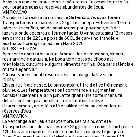
Agosto, o que acelerou a maturação tardia. Felizmente, esta foi
equilibrada graças às reservas abundantes de água.
VINIFICAÇÃO
A vindima foi realizada no mês de Setembro. As uvas foram
transportadas em caixas de 22Kg até à adega. Estiveram 12h em
câmara frigorífica, sendo conduzidas, por gravidade, até aos
lagares, onde decorreu a fermentação. O vinho estagiou 12 meses
em barricas de 225L e pipas de 600L de carvalho francês e
austríaco. Foi engarrafado em Maio 2020.
NOTAS DE PROVA
Apresenta cor rubi brilhante. Aromas de noz moscada, alecrim,
rosmaninho e carqueja. Na boca tem notas de chocolate
mentolado, curcuma e alguma pimenta no final. Boa persistência e
muita elegância.*
*Conservar em local fresco e seco, ao abrigo da luz solar.
CLIMAT
L’hiver fut froid et sec. Le printemps fut froid et extrêmement
pluvieux. Les températures ont commencé à augmenter
considérablement à la fin juin, atteignant une forte intensité
début août, ce qui a accéléré la maturation tardive.
Heureusement, celle-là a été équilibré grâce aux abondantes
réserves d’eau.
VINIFICATION
La vendange a en lieu en septembre. Les raisins ont été
transportés dans des caisses de 22Kg jusqu’à la cave. Ils ont passé
12h dans une chambre froide et conduits par gravité jusqu’au