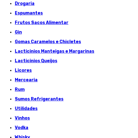
Drogaria
Espumantes
Frutos Sacos Alimentar
Gin
Gomas Caramelos e Chicletes
Lacticinios Manteigas e Margarinas
Lacticinios Queijos
Licores
Mercearia
Rum
Sumos Refrigerantes
Utilidades
Vinhos
Vodka
Whisky