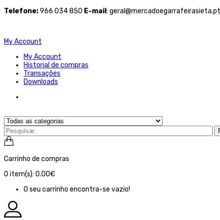
Telefone
:
966 034 850
E-mail
: geral@mercadoegarrafeirasieta.p
My Account
My Account
Historial de compras
Transações
Downloads
Carrinho de compras
0
item(s):
0.00€
O seu carrinho encontra-se vazio!