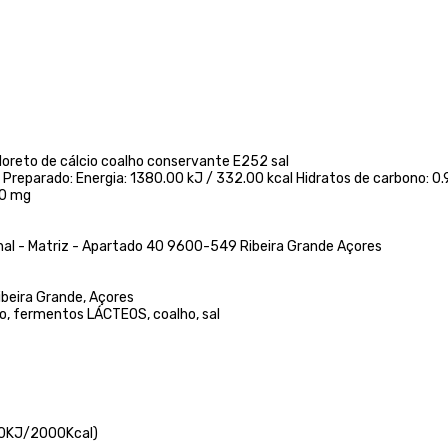
reto de cálcio coalho conservante E252 sal
 Preparado: Energia: 1380.00 kJ / 332.00 kcal Hidratos de carbono: 0.9
00 mg
l - Matriz - Apartado 40 9600-549 Ribeira Grande Açores
ibeira Grande, Açores
do, fermentos LÁCTEOS, coalho, sal
400KJ/2000Kcal)