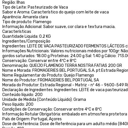
Região: Ilhas
Tipo de Leite: Pasteurizado de Vaca
Sabor e Aroma: Característico do queijo com leite de vaca
Aparência: Amarela clara
Tipo de produto: Flamengo
Informação Adicional: Sabor suave, cor clara e textura macia.
Características
Quantidade Liquida: 0.2 KG
Ingredientes/Composição
Ingredientes: LEITE DE VACA PASTEURIZADO FERMENTOS LÁCTEOS clo
Informações Nutricionais: Valores nutricionais médios por 100gr: Não
gordos saturados: 18.00 g Proteínas: 24.00 g Sal: 1.40 g Cálcio: 713.
Conservação: Conservar entre 4ºC e 8ºC
Denominação: QUEIJO FLAMENGO TERRA NOSTRA FATIAS 200 GR
Nome e Morada: FROMAGERIES BEL PORTUGAL S.A. pt:Estrada Regiona
Nome Regulamentar do Produto: Queijo Flamengo
Nome do Produtor: FROMAGERIES BEL PORTUGAL SA
Morada do Produtor: Estrada Regional - Matriz - nº 46 - 9600-549 R
Declaração de Ingredientes: Ingredientes: LEITE de vaca pasteuriza
Conteúdo líquido: 200
Unidade de Medida (Conteúdo Líquido): Grama
Peso líquido: 200
Condições de Conservação: Conservar entre 4ºC e 8ºC
Informação Rotular Obrigatória: embalado em atmosfera protetora
País de Origem: Portugal, Açores
Dose de Referência: Dose de Referência para um adulto médio (8