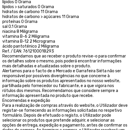
lípidos 0 Grama
lípidos > saturados 0 Grama
hidratos de carbono 11 Grama
hidratos de carbono > açúcares 11 Grama
proteínas 0 Grama
sal 0.1 Grama
niacina 8 Miligrama
vitamina B-6 2 Miligrama
vitamina B-12 2 Micrograma
ácido pantoténico 2 Miligrama
Ref. / EAN: 7612100018293
Recomendamos que ao receber o produto revise-o para confirmar
os detalhes sobre o mesmo, pois poderá encontrar informações
mais detalhadas e atualizadas sobre o produto.
Alertamos para o facto de o Mercado e Garrafeira Siéta não ser
responsável por possíveis divergências no que concerne à
informação sobre os produtos apresentados no nosso website,
partilhada pelo fornecedor ou fabricante, e a que vigora nos
rótulos dos mesmos. Recomendamos que considere sempre a
informação apresentada no produto que recebe.
Encomendas e expedição
Para a realização de compras através do website, o Utilizador deve
registar-se fornecendo as informações solicitadas no respetivo
formulário. Depois de efetuado o registo, o Utilizador pode
selecionar os produtos que pretende adquirir, e selecionar as
opções de entrega, expedição e pagamento, antes de confirmar os