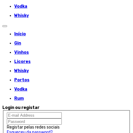
Vodka
Whisky
Início
Gin
Vinhos
Licores
Whisky
Portos
Vodka
Rum
Login ou registar
Registar pelas redes sociais
Esqueceu da password?