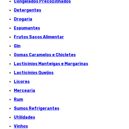
Congelados Précozinhados
Detergentes
Drogaria
Espumantes
Frutos Sacos Alimentar
Gin
Gomas Caramelos e Chicletes
Lacticinios Manteigas e Margarinas
Lacticinios Queijos
Licores
Mercearia
Rum
Sumos Refrigerantes
Utilidades
Vinhos