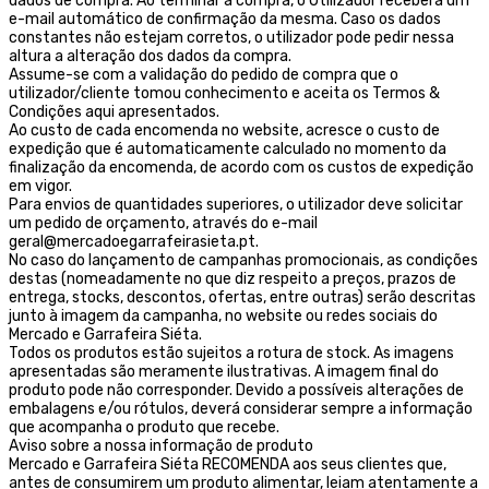
dados de compra. Ao terminar a compra, o Utilizador receberá um
e-mail automático de confirmação da mesma. Caso os dados
constantes não estejam corretos, o utilizador pode pedir nessa
altura a alteração dos dados da compra.
Assume-se com a validação do pedido de compra que o
utilizador/cliente tomou conhecimento e aceita os Termos &
Condições aqui apresentados.
Ao custo de cada encomenda no website, acresce o custo de
expedição que é automaticamente calculado no momento da
finalização da encomenda, de acordo com os custos de expedição
em vigor.
Para envios de quantidades superiores, o utilizador deve solicitar
um pedido de orçamento, através do e-mail
geral@mercadoegarrafeirasieta.pt.
No caso do lançamento de campanhas promocionais, as condições
destas (nomeadamente no que diz respeito a preços, prazos de
entrega, stocks, descontos, ofertas, entre outras) serão descritas
junto à imagem da campanha, no website ou redes sociais do
Mercado e Garrafeira Siéta.
Todos os produtos estão sujeitos a rotura de stock. As imagens
apresentadas são meramente ilustrativas. A imagem final do
produto pode não corresponder. Devido a possíveis alterações de
embalagens e/ou rótulos, deverá considerar sempre a informação
que acompanha o produto que recebe.
Aviso sobre a nossa informação de produto
Mercado e Garrafeira Siéta RECOMENDA aos seus clientes que,
antes de consumirem um produto alimentar, leiam atentamente a