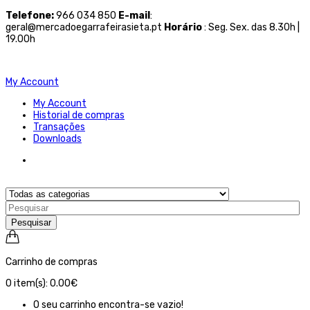
Telefone
:
966 034 850
E-mail
:
geral@mercadoegarrafeirasieta.pt
Horário
: Seg. Sex. das 8.30h |
19.00h
My Account
My Account
Historial de compras
Transações
Downloads
Pesquisar
Carrinho de compras
0
item(s):
0.00€
O seu carrinho encontra-se vazio!