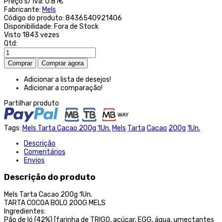
Preço s/ iva:
0.81€
Fabricante:
Mels
Código do produto:
8436540921406
Disponibilidade:
Fora de Stock
Visto
1843 vezes
Qtd:
Adicionar a lista de desejos!
Adicionar a comparação!
Partilhar produto
Tags:
Mels Tarta Cacao 200g 1Un.
Mels
Tarta
Cacao
200g
1Un.
Descrição
Comentários
Envios
Descrição do produto
Mels Tarta Cacao 200g 1Un.
TARTA COCOA BOLO 200G MELS
Ingredientes:
Pão de ló (42%) [farinha de TRIGO, açúcar, EGG, água, umectantes