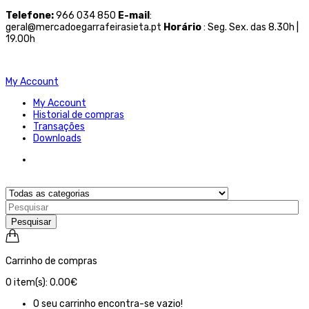
Telefone
:
966 034 850
E-mail
:
geral@mercadoegarrafeirasieta.pt
Horário
: Seg. Sex. das 8.30h |
19.00h
My Account
My Account
Historial de compras
Transações
Downloads
Pesquisar
Carrinho de compras
0
item(s):
0.00€
O seu carrinho encontra-se vazio!