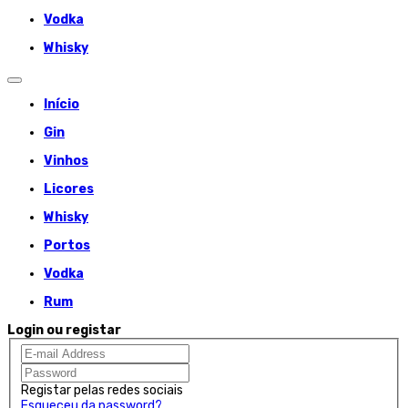
Vodka
Whisky
Início
Gin
Vinhos
Licores
Whisky
Portos
Vodka
Rum
Login ou registar
Registar pelas redes sociais
Esqueceu da password?