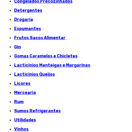
Congelados Précozinhados
Detergentes
Drogaria
Espumantes
Frutos Sacos Alimentar
Gin
Gomas Caramelos e Chicletes
Lacticinios Manteigas e Margarinas
Lacticinios Queijos
Licores
Mercearia
Rum
Sumos Refrigerantes
Utilidades
Vinhos