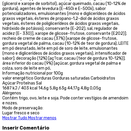
(glicerol e xarope de sorbitol), açúcar queimado, cacau (10-12% de
gordura), agentes de levedura (E-450i e E-500ii), sabor
potencializadores, emulsionantes (mono e diglicerídeos de ácidos
graxos vegetais, ésteres de propano-1,2-diol de ácidos graxos
vegetais, ésteres de poliglicerídeos de ácidos graxos vegetais,
hidróxido de potássio), conservante (E-202), sal, regulador de
acidez (E- 330)], xarope de glicose-frutose, conservante (E202)];
recheio de creme de cacau (37%) [xarope de glicose-frutose,
gordura vegetal de palma, cacau (10-12% de teor de gordura), LEITE
em pó desnatado, leite em pó de soro de leite, emulsionantes
(mono e diglicerídeos de ácidos graxos vegetais), intensificador de
sabor]; decoração (12%) [aç?car, cacau (teor de gordura 10-12%)];
área inferior do cacau (9%) [açúcar, gordura vegetal de palma e
colza, soro de leite em pó,
Informação nutricional por 100g
valor energético Gorduras Gorduras saturadas Carboidratos
Açúcar Proteínas Sal
1687 kJ / 403 kcal 14,6g 5,8g 63g 44,17g 4,8g 0,05g
Alérgenos
Contém trigo, ovo, leite e soja. Pode conter vestígios de amendoim
e nozes.
Modo de preservação:
Lugar fresco e seco
Mostrar Tudo
Mostrar menos
Inserir Comentário