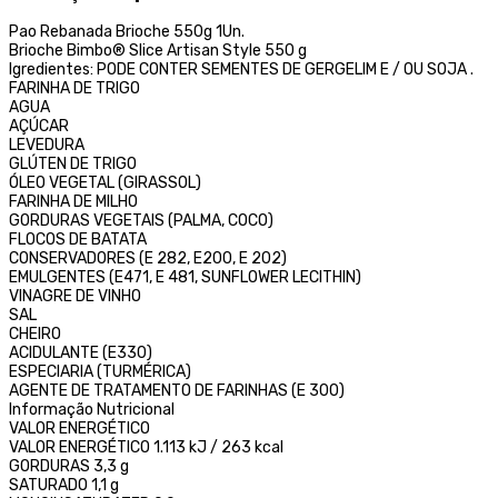
Pao Rebanada Brioche 550g 1Un.
Brioche Bimbo® Slice Artisan Style 550 g
Igredientes: PODE CONTER SEMENTES DE GERGELIM E / OU SOJA .
FARINHA DE TRIGO
AGUA
AÇÚCAR
LEVEDURA
GLÚTEN DE TRIGO
ÓLEO VEGETAL (GIRASSOL)
FARINHA DE MILHO
GORDURAS VEGETAIS (PALMA, COCO)
FLOCOS DE BATATA
CONSERVADORES (E 282, E200, E 202)
EMULGENTES (E471, E 481, SUNFLOWER LECITHIN)
VINAGRE DE VINHO
SAL
CHEIRO
ACIDULANTE (E330)
ESPECIARIA (TURMÉRICA)
AGENTE DE TRATAMENTO DE FARINHAS (E 300)
Informação Nutricional
VALOR ENERGÉTICO
VALOR ENERGÉTICO 1.113 kJ / 263 kcal
GORDURAS 3,3 g
SATURADO 1,1 g