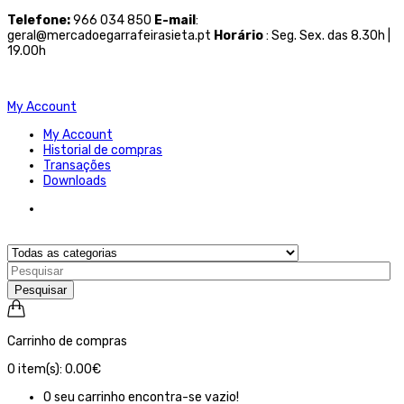
Telefone
:
966 034 850
E-mail
:
geral@mercadoegarrafeirasieta.pt
Horário
: Seg. Sex. das 8.30h |
19.00h
My Account
My Account
Historial de compras
Transações
Downloads
Pesquisar
Carrinho de compras
0
item(s):
0.00€
O seu carrinho encontra-se vazio!