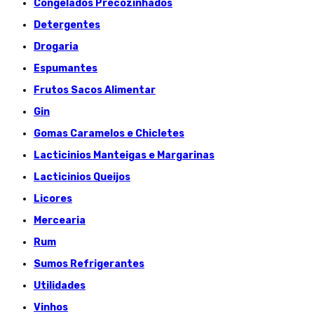
Congelados Précozinhados
Detergentes
Drogaria
Espumantes
Frutos Sacos Alimentar
Gin
Gomas Caramelos e Chicletes
Lacticinios Manteigas e Margarinas
Lacticinios Queijos
Licores
Mercearia
Rum
Sumos Refrigerantes
Utilidades
Vinhos