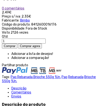
0 comentários
2.49€
Preço s/ iva:
2.35€
Fabricante:
Bimbo
Código do produto:
8412600016176
Disponibilidade:
Fora de Stock
Visto
2126 vezes
Qtd:
Adicionar a lista de desejos!
Adicionar a comparação!
Partilhar produto
Tags:
Pao Rebanada Brioche 550g 1Un.
Pao
Rebanada
Brioche
550g
1Un.
Descrição
Comentários
Envios
Descrição do produto