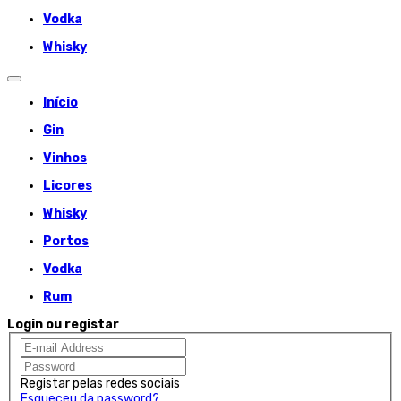
Vodka
Whisky
Início
Gin
Vinhos
Licores
Whisky
Portos
Vodka
Rum
Login ou registar
Registar pelas redes sociais
Esqueceu da password?