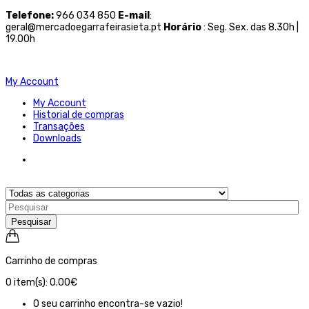
Telefone
:
966 034 850
E-mail
:
geral@mercadoegarrafeirasieta.pt
Horário
: Seg. Sex. das 8.30h |
19.00h
My Account
My Account
Historial de compras
Transações
Downloads
Pesquisar
Carrinho de compras
0
item(s):
0.00€
O seu carrinho encontra-se vazio!