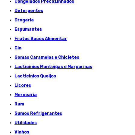
Congelados Précozinhados
Detergentes
Drogaria
Espumantes
Frutos Sacos Alimentar
Gin
Gomas Caramelos e Chicletes
Lacticinios Manteigas e Margarinas
Lacticinios Queijos
Licores
Mercearia
Rum
Sumos Refrigerantes
Utilidades
Vinhos