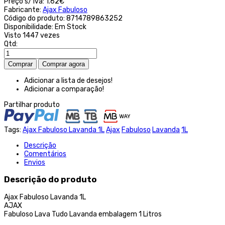
Preço s/ iva:
1.62€
Fabricante:
Ajax Fabuloso
Código do produto:
8714789863252
Disponibilidade:
Em Stock
Visto
1447 vezes
Qtd:
Adicionar a lista de desejos!
Adicionar a comparação!
Partilhar produto
Tags:
Ajax Fabuloso Lavanda 1L
Ajax
Fabuloso
Lavanda
1L
Descrição
Comentários
Envios
Descrição do produto
Ajax Fabuloso Lavanda 1L
AJAX
Fabuloso Lava Tudo Lavanda embalagem 1 Litros