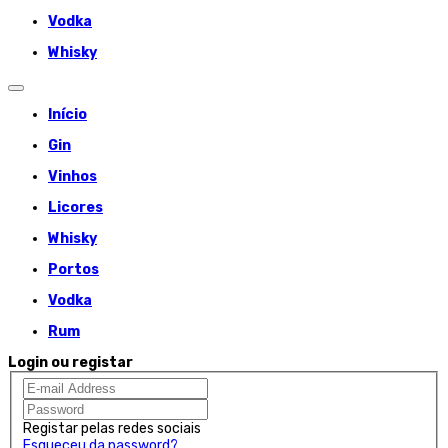
Vodka
Whisky
Início
Gin
Vinhos
Licores
Whisky
Portos
Vodka
Rum
Login ou registar
Registar pelas redes sociais
Esqueceu da password?